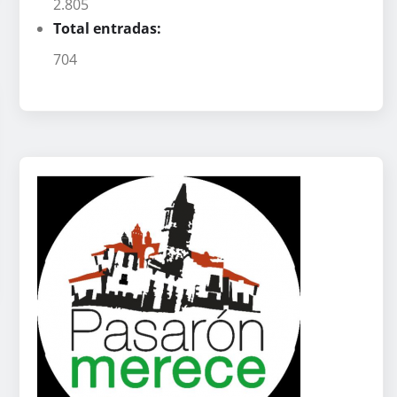
2.805
Total entradas:
704