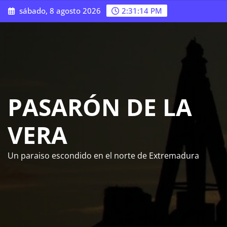
Saltar
sábado, 8 agosto 2026
2:31:15 PM
al
contenido
PASARÓN DE LA
VERA
Un paraiso escondido en el norte de Extremadura