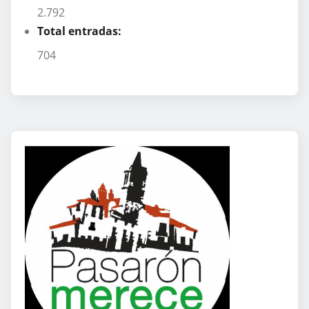
2.792
Total entradas:
704