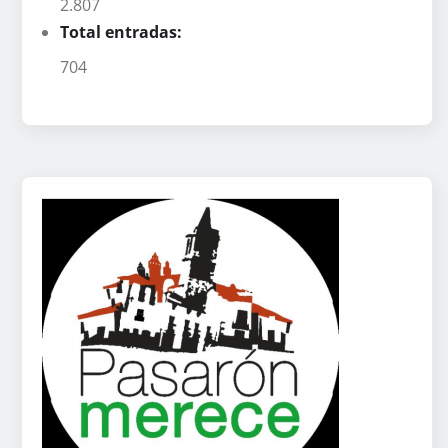
2.807
Total entradas:
704