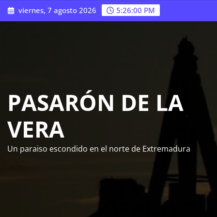
Saltar
viernes, 7 agosto 2026
5:26:01 PM
al
contenido
PASARÓN DE LA
VERA
Un paraiso escondido en el norte de Extremadura