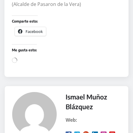
(Alcalde de Pasaron de la Vera)
Comparte esto:
Facebook
Me gusta esto:
C
a
r
g
a
Ismael Muñoz
n
Blázquez
d
o
Web:
.
.