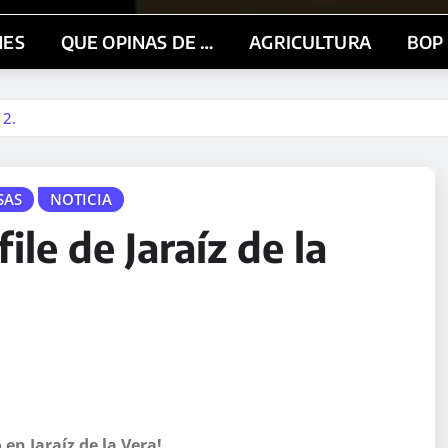
NES
QUE OPINAS DE …
AGRICULTURA
BOP
 2.
SAS
NOTICIA
le de Jaraíz de la
n Jaraíz de la Vera!