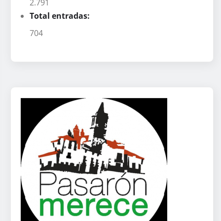
2.791
Total entradas:
704