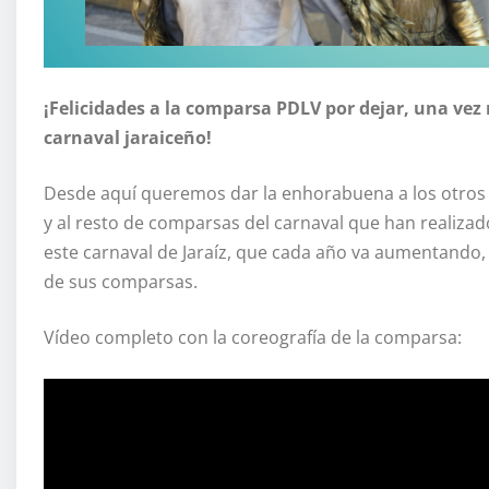
¡Felicidades a la comparsa PDLV por dejar, una vez 
carnaval jaraiceño!
Desde aquí queremos dar la enhorabuena a los otros 
y al resto de comparsas del carnaval que han realizad
este carnaval de Jaraíz, que cada año va aumentando, 
de sus comparsas.
Vídeo completo con la coreografía de la comparsa: