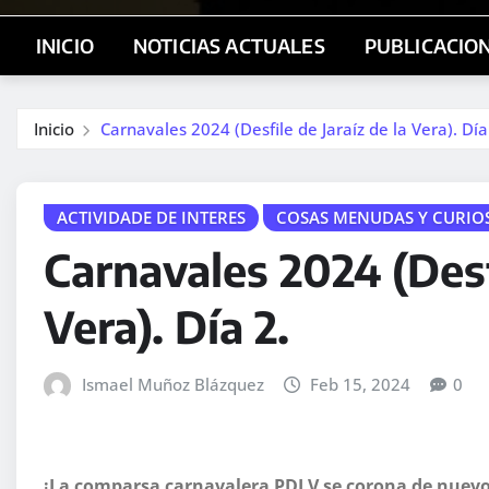
INICIO
NOTICIAS ACTUALES
PUBLICACIO
Inicio
Carnavales 2024 (Desfile de Jaraíz de la Vera). Día
ACTIVIDADE DE INTERES
COSAS MENUDAS Y CURIO
Carnavales 2024 (Desfi
Vera). Día 2.
Ismael Muñoz Blázquez
Feb 15, 2024
0
¡La comparsa carnavalera PDLV se corona de nuevo e