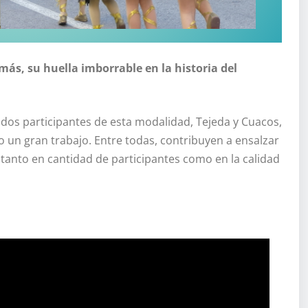
más, su huella imborrable en la historia del
dos participantes de esta modalidad, Tejeda y Cuacos,
o un gran trabajo. Entre todas, contribuyen a ensalzar
tanto en cantidad de participantes como en la calidad