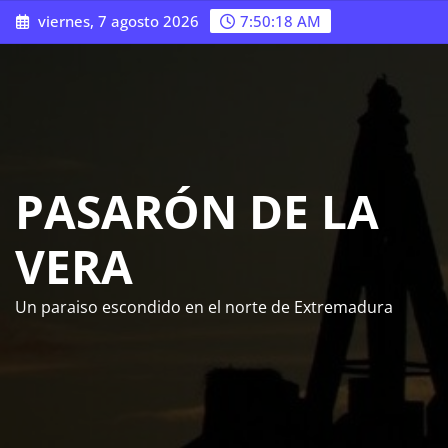
Saltar
viernes, 7 agosto 2026
7:50:20 AM
al
contenido
PASARÓN DE LA
VERA
Un paraiso escondido en el norte de Extremadura