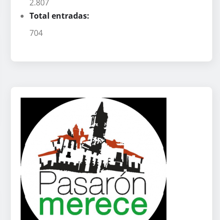
2.807
Total entradas:
704