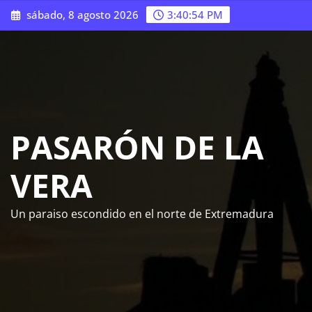
Saltar
sábado, 8 agosto 2026
3:40:55 PM
al
contenido
PASARÓN DE LA
VERA
Un paraiso escondido en el norte de Extremadura