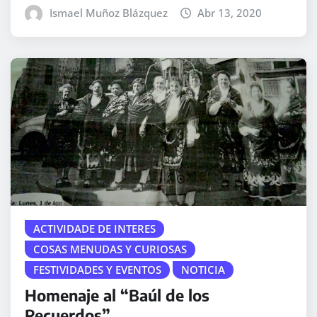
Ismael Muñoz Blázquez
Abr 13, 2020
ACTIVIDADE DE INTERES
COSAS MENUDAS Y CURIOSAS
FESTIVIDADES Y EVENTOS
NOTICIA
Homenaje al “Baúl de los
Recuerdos”