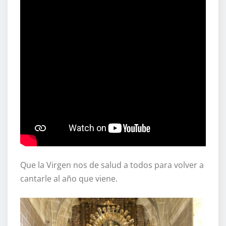
Que la Virgen nos de salud a todos para volver a
cantarle al año que viene.