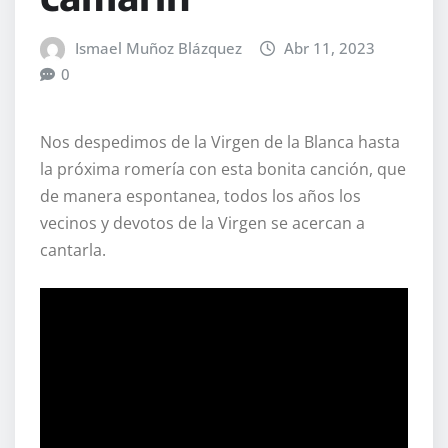
Ismael Muñoz Blázquez
Abr 11, 2023
0
Nos despedimos de la Virgen de la Blanca hasta
la próxima romería con esta bonita canción, que
de manera espontanea, todos los años los
vecinos y devotos de la Virgen se acercan a
cantarla.