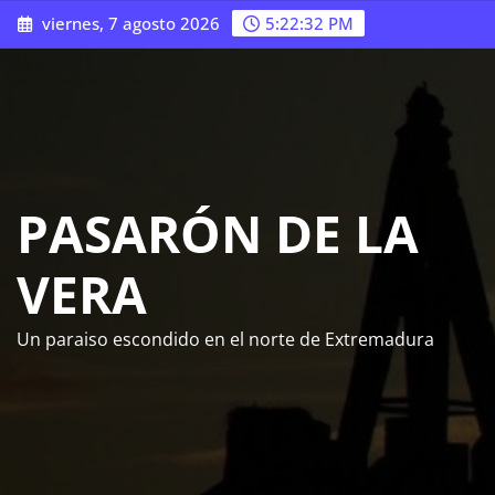
Saltar
viernes, 7 agosto 2026
5:22:33 PM
al
contenido
PASARÓN DE LA
VERA
Un paraiso escondido en el norte de Extremadura