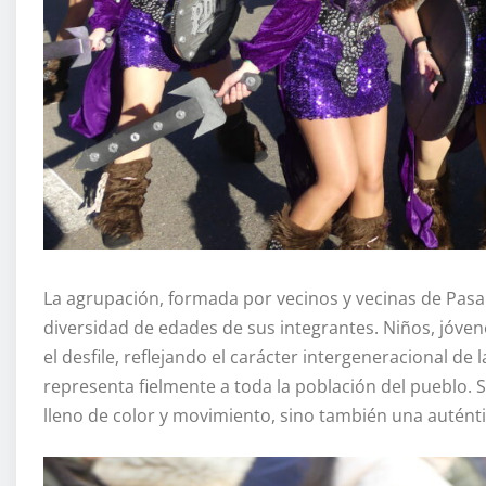
La agrupación, formada por vecinos y vecinas de Pasa
diversidad de edades de sus integrantes. Niños, jóv
el desfile, reflejando el carácter intergeneracional d
representa fielmente a toda la población del pueblo. 
lleno de color y movimiento, sino también una auténtic