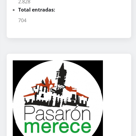
2.828
Total entradas:
704