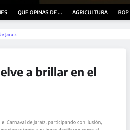
NES
QUE OPINAS DE …
AGRICULTURA
BOP
e Jaraíz
ve a brillar en el
l Carnaval de Jaraíz, participando con ilusión,
a emocionar tanto a quienes desfilaron como al