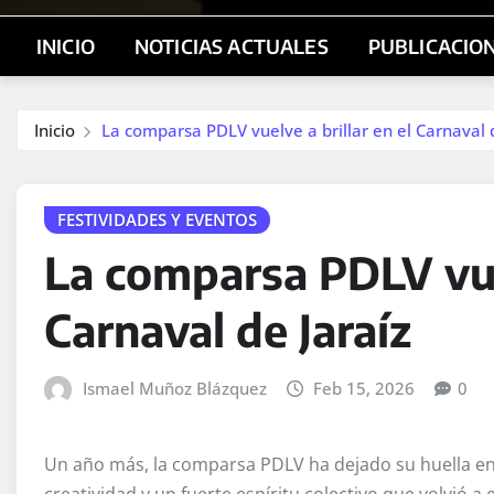
INICIO
NOTICIAS ACTUALES
PUBLICACIO
Inicio
La comparsa PDLV vuelve a brillar en el Carnaval d
FESTIVIDADES Y EVENTOS
La comparsa PDLV vuel
Carnaval de Jaraíz
Ismael Muñoz Blázquez
Feb 15, 2026
0
Un año más, la comparsa PDLV ha dejado su huella en e
creatividad y un fuerte espíritu colectivo que volvió 