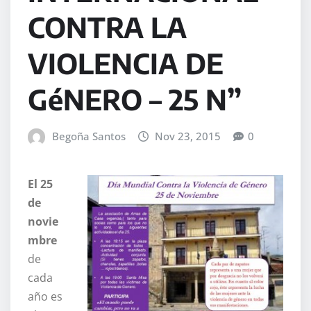
CONTRA LA
VIOLENCIA DE
GéNERO – 25 N”
Begoña Santos
Nov 23, 2015
0
El 25
de
novie
mbre
de
cada
año es