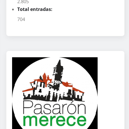
2.805
Total entradas:
704