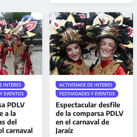
E INTERES
ACTIVIDADE DE INTERES
 Y EVENTOS
FESTIVIDADES Y EVENTOS
sa PDLV
Espectacular desfile
e a la
de la comparsa PDLV
as del
en el carnaval de
el carnaval
Jaraíz