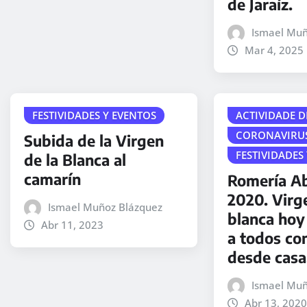
de Jaraíz.
Ismael Muñ
Mar 4, 2025
FESTIVIDADES Y EVENTOS
ACTIVIDADE D
CORONAVIRU
Subida de la Virgen
FESTIVIDADES
de la Blanca al
camarín
Romería Ab
2020. Virg
Ismael Muñoz Blázquez
blanca hoy
Abr 11, 2023
a todos co
desde casa
Ismael Muñ
Abr 13, 2020