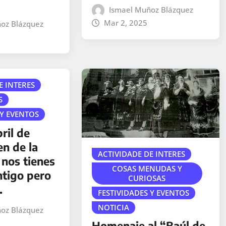
Ismael Muñoz Blázquez
Mar 2, 2025
oz Blázquez
E INTERES
S
 Y EVENTOS
ril de
en de la
ACTIVIDADE DE INTERES
 nos tienes
COSAS MENUDAS Y
ntigo pero
CURIOSAS
.
FESTIVIDADES Y EVENTOS
NOTICIA
oz Blázquez
Homenaje al “Baúl de