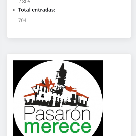
2.805
Total entradas:
704