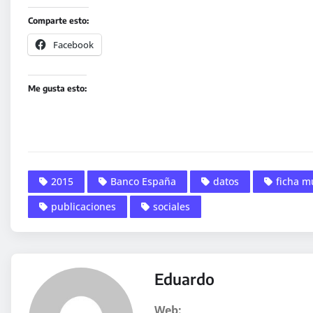
Comparte esto:
Facebook
Me gusta esto:
2015
Banco España
datos
ficha m
publicaciones
sociales
Eduardo
Web: