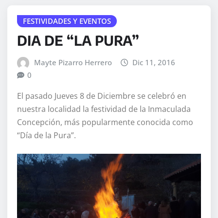
FESTIVIDADES Y EVENTOS
DIA DE “LA PURA”
Mayte Pizarro Herrero
Dic 11, 2016
0
El pasado Jueves 8 de Diciembre se celebró en
nuestra localidad la festividad de la Inmaculada
Concepción, más popularmente conocida como
“Día de la Pura”.