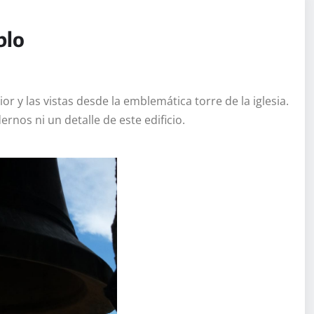
blo
r y las vistas desde la emblemática torre de la iglesia.
rnos ni un detalle de este edificio.