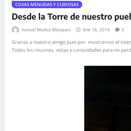
COSAS MENUDAS Y CURIOSAS
Desde la Torre de nuestro pue
Ismael Muñoz Blázquez
Ene 16, 2016
3
Gracias a nuestro amigo Juan por mostrarnos el interio
Todos los rincones, vistas y curiosidades para no perde