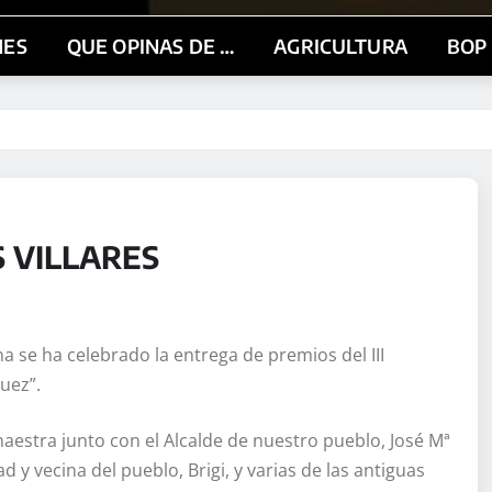
NES
QUE OPINAS DE …
AGRICULTURA
BOP
S VILLARES
a se ha celebrado la entrega de premios del III
uez”.
 maestra junto con el Alcalde de nuestro pueblo, José Mª
d y vecina del pueblo, Brigi, y varias de las antiguas