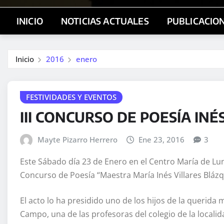
INICIO
NOTICIAS ACTUALES
PUBLICACIO
Inicio
2016
enero
FESTIVIDADES Y EVENTOS
III CONCURSO DE POESÍA INÉ
Mayte Pizarro Herrero
Ene 23, 2016
3
Este Sábado día 23 de Enero en el Centro María de Lun
Concurso de Poesía “Maestra María Inés Villares Blázq
El acto lo ha presidido uno de los hijos de la querida
Campo, una de las profesoras del colegio de la localida