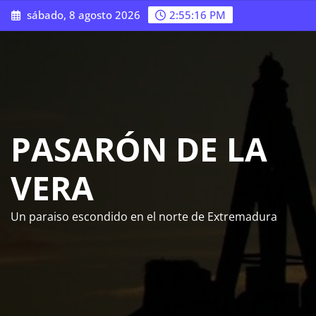
Saltar
sábado, 8 agosto 2026
2:55:17 PM
al
contenido
PASARÓN DE LA
VERA
Un paraiso escondido en el norte de Extremadura