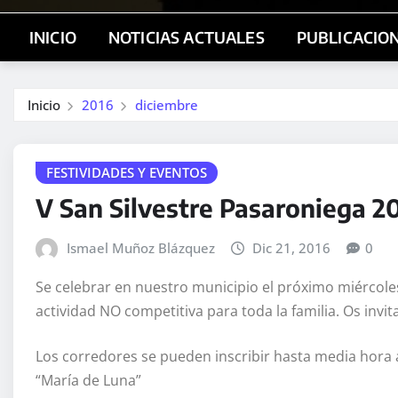
INICIO
NOTICIAS ACTUALES
PUBLICACIO
Inicio
2016
diciembre
FESTIVIDADES Y EVENTOS
V San Silvestre Pasaroniega 2
Ismael Muñoz Blázquez
Dic 21, 2016
0
Se celebrar en nuestro municipio el próximo miércol
actividad NO competitiva para toda la familia. Os invitam
Los corredores se pueden inscribir hasta media hora an
“María de Luna”