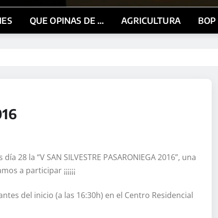
NES
QUE OPINAS DE …
AGRICULTURA
BOP
016
es día 28 la “V SAN SILVESTRE PASARONIEGA 2016”, una
os a participar ¡¡¡¡¡¡
tes del inicio (a las 16:30h) en el Centro Residencial