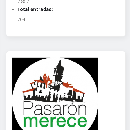
2.807
Total entradas:
704