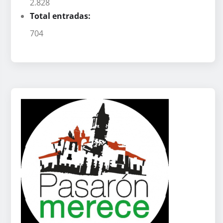
2.828
Total entradas:
704