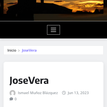
Inicio
JoseVera
JoseVera
Ismael Muñoz Blázquez
Jun 13, 2023
0