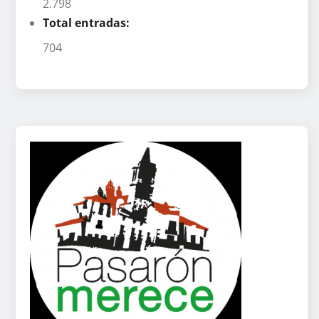
2.798
Total entradas:
704