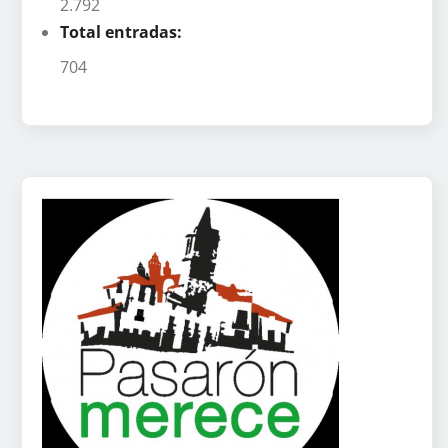
2.792
Total entradas:
704