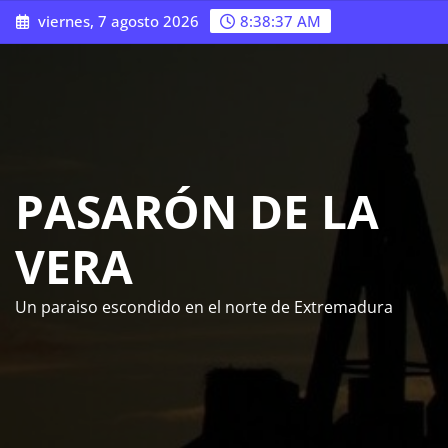
Saltar
viernes, 7 agosto 2026
8:38:38 AM
al
contenido
PASARÓN DE LA
VERA
Un paraiso escondido en el norte de Extremadura