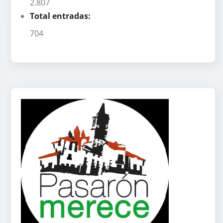
2.807
Total entradas:
704