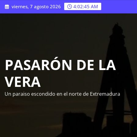
Saltar
viernes, 7 agosto 2026
4:02:46 AM
al
contenido
PASARÓN DE LA
VERA
Un paraiso escondido en el norte de Extremadura