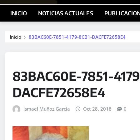
INICIO
NOTICIAS ACTUALES
PUBLICACIO
Inicio
83BAC60E-7851-4179-8CB1-DACFE72658E4
83BAC60E-7851-4179
DACFE72658E4
Ismael Muñoz Garcia
Oct 28, 2018
0