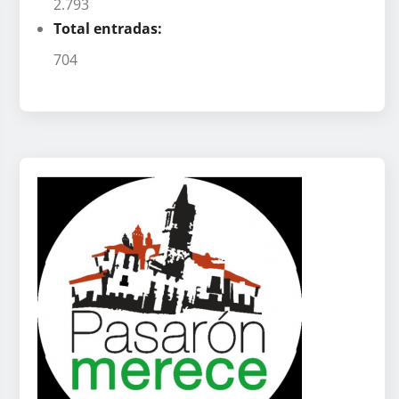
2.793
Total entradas:
704