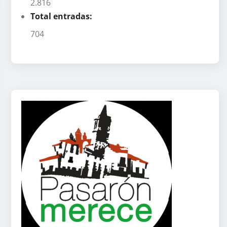
2.816
Total entradas:
704