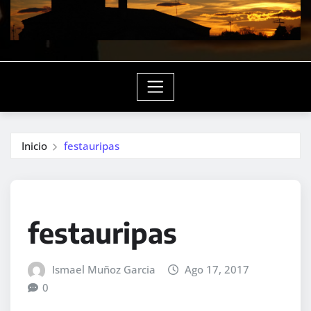
Inicio
festauripas
festauripas
Ismael Muñoz Garcia
Ago 17, 2017
0