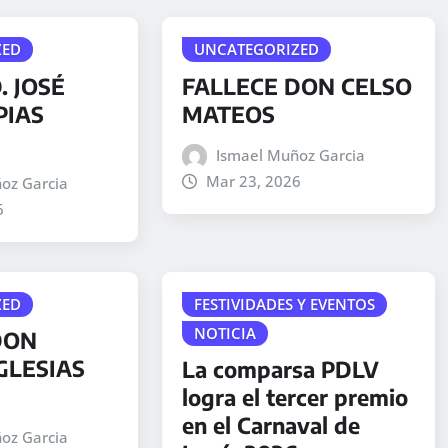
ZED
UNCATEGORIZED
. JOSÉ
FALLECE DON CELSO
PIAS
MATEOS
Ismael Muñoz Garcia
Mar 23, 2026
oz Garcia
6
ZED
FESTIVIDADES Y EVENTOS
NOTICIA
DON
GLESIAS
La comparsa PDLV
logra el tercer premio
en el Carnaval de
oz Garcia