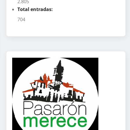
2.805
Total entradas:
704