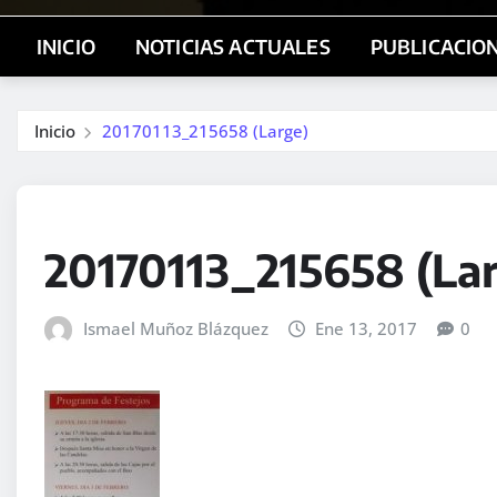
INICIO
NOTICIAS ACTUALES
PUBLICACIO
Inicio
20170113_215658 (Large)
20170113_215658 (La
Ismael Muñoz Blázquez
Ene 13, 2017
0