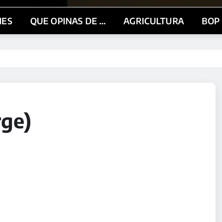
NES
QUE OPINAS DE …
AGRICULTURA
BOP
rge)