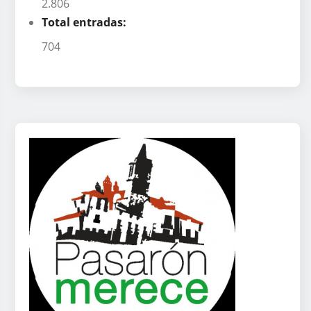
2.806
Total entradas:
704