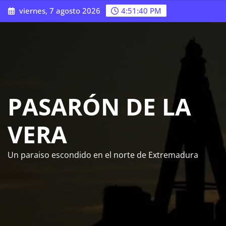
Saltar
viernes, 7 agosto 2026
4:51:41 PM
al
contenido
PASARÓN DE LA
VERA
Un paraiso escondido en el norte de Extremadura