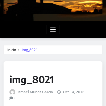
Inicio
img_8021
img_8021
Ismael Muñoz Garcia
Oct 14, 2016
0