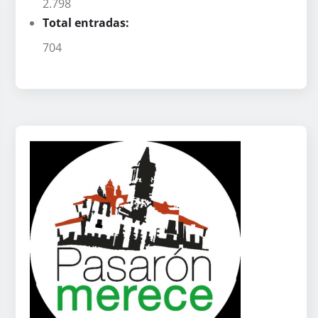
2.798
Total entradas:
704