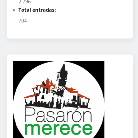
2.796
Total entradas:
704