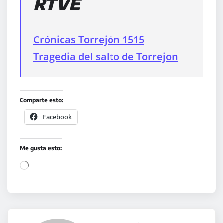
RTVE
Crónicas Torrejón 1515
Tragedia del salto de Torrejon
Comparte esto:
Facebook
Me gusta esto:
C
a
r
g
a