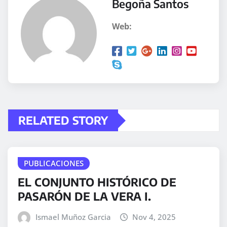
Begoña Santos
n
d
Web:
o
.
.
.
RELATED STORY
PUBLICACIONES
EL CONJUNTO HISTÓRICO DE
PASARÓN DE LA VERA I.
Ismael Muñoz Garcia
Nov 4, 2025