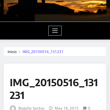
Inicio
IMG_20150516_131231
IMG_20150516_131
231
Begoña Santos
May 18, 2015
0