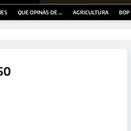
NES
QUE OPINAS DE …
AGRICULTURA
BOP
50