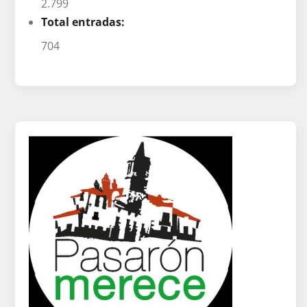
2.799
Total entradas:
704