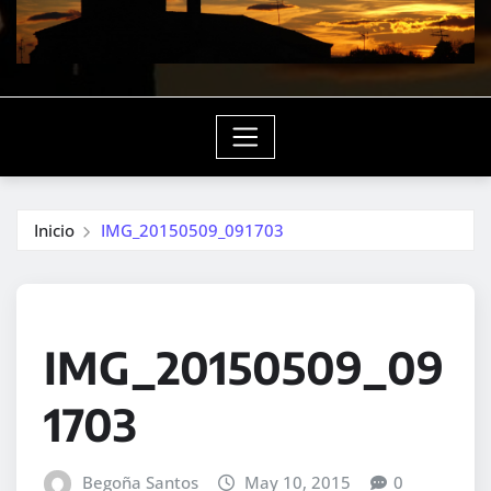
Inicio
IMG_20150509_091703
IMG_20150509_09
1703
Begoña Santos
May 10, 2015
0