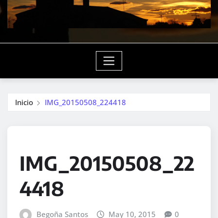
Inicio
IMG_20150508_224418
IMG_20150508_22
4418
Begoña Santos
May 10, 2015
0