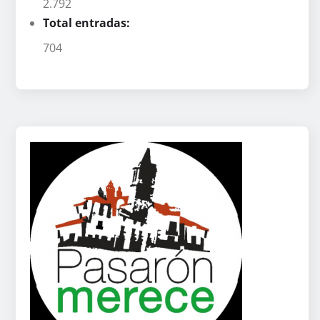
2.792
Total entradas:
704