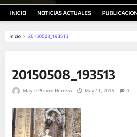
INICIO
NOTICIAS ACTUALES
PUBLICACIO
Inicio
20150508_193513
20150508_193513
Mayte Pizarro Herrero
May 11, 2015
0