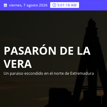
Saltar
viernes, 7 agosto 2026
5:01:19 AM
al
contenido
PASARÓN DE LA
VERA
Un paraiso escondido en el norte de Extremadura