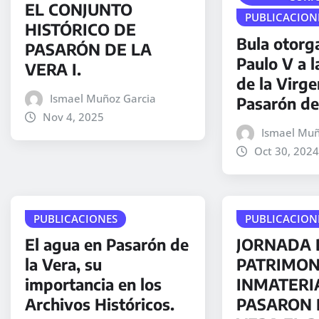
EL CONJUNTO
PUBLICACION
HISTÓRICO DE
Bula otorg
PASARÓN DE LA
Paulo V a l
VERA I.
de la Virg
Ismael Muñoz Garcia
Pasarón de
Nov 4, 2025
Ismael Muñ
Oct 30, 2024
PUBLICACIONES
PUBLICACION
El agua en Pasarón de
JORNADA 
la Vera, su
PATRIMON
importancia en los
INMATERI
Archivos Históricos.
PASARON 