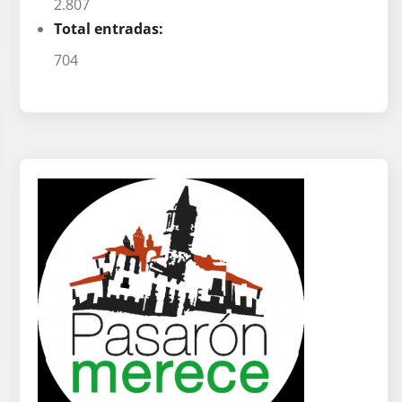
2.807
Total entradas:
704