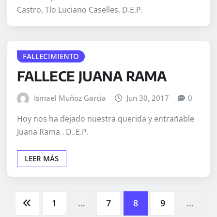
Castro, Tío Luciano Caselles. D.E.P.
FALLECIMIENTO
FALLECE JUANA RAMA
Ismael Muñoz Garcia
Jun 30, 2017
0
Hoy nos ha dejado nuestra querida y entrañable
Juana Rama . D..E.P.
LEER MÁS
Paginación
1
…
7
8
9
…