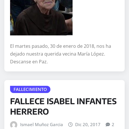
El martes pasado, 30 de enero de 2018, nos ha
dejado nuestra querida vecina María López.
Descanse en Paz.
FALLECIMIENTO
FALLECE ISABEL INFANTES
HERRERO
Ismael Muñoz Garcia
Dic 20, 2017
2