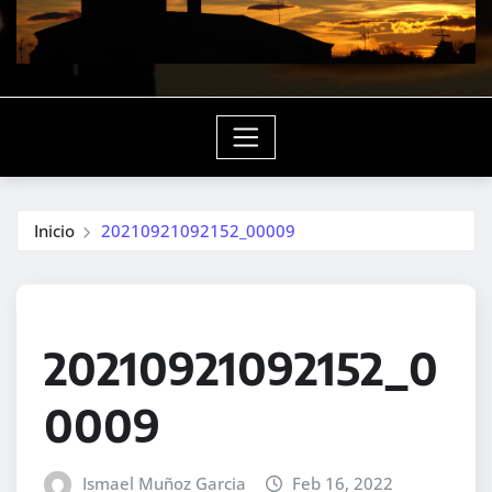
Inicio
20210921092152_00009
20210921092152_0
0009
Ismael Muñoz Garcia
Feb 16, 2022