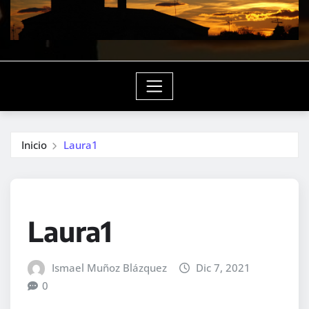
Inicio
Laura1
Laura1
Ismael Muñoz Blázquez
Dic 7, 2021
0