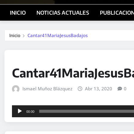
INICIO
NOTICIAS ACTUALES
PUBLICACIO
Inicio
Cantar41MariaJesusBadajos
Cantar41MariaJesusB
Ismael Muñoz Blázquez
Abr 13, 2020
0
R
00:00
e
p
r