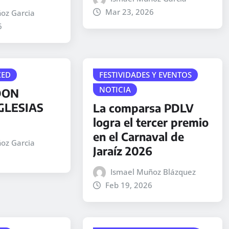
e
Mar 23, 2026
oz Garcia
c
6
h
a
a
r
ZED
FESTIVIDADES Y EVENTOS
r
NOTICIA
DON
i
GLESIAS
La comparsa PDLV
b
logra el tercer premio
a
en el Carnaval de
oz Garcia
/
Jaraíz 2026
a
b
Ismael Muñoz Blázquez
a
Feb 19, 2026
j
o
p