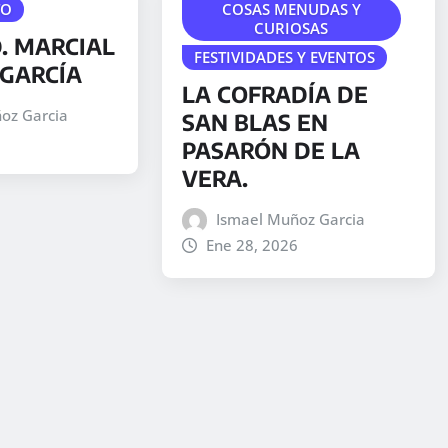
TO
COSAS MENUDAS Y
a
CURIOSAS
. MARCIAL
r
FESTIVIDADES Y EVENTOS
GARCÍA
a
LA COFRADÍA DE
a
oz Garcia
SAN BLAS EN
u
PASARÓN DE LA
m
VERA.
e
n
Ismael Muñoz Garcia
t
Ene 28, 2026
a
r
o
d
i
s
m