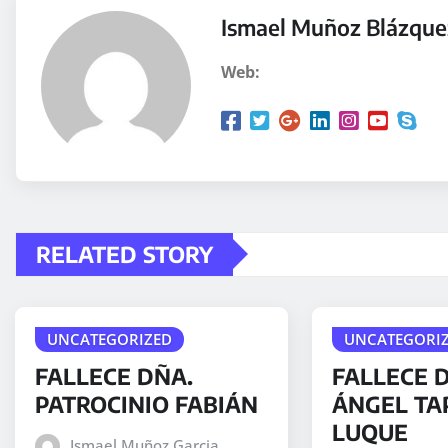
o
Ismael Muñoz Blázque
d
Web:
u
c
t
o
r
d
e
RELATED STORY
a
u
d
UNCATEGORIZED
UNCATEGORI
i
FALLECE DÑA.
FALLECE D
o
PATROCINIO FABIÁN
ÁNGEL TA
LUQUE
Ismael Muñoz Garcia