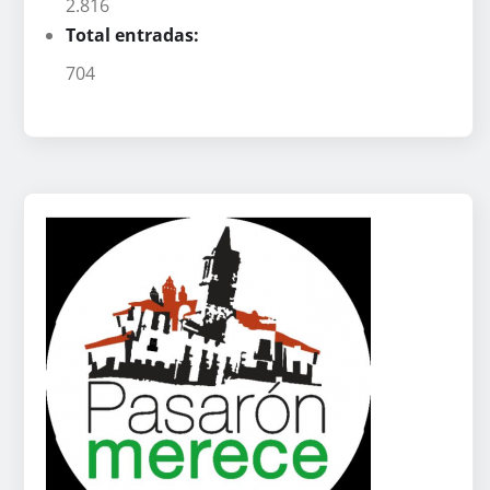
2.816
Total entradas:
704