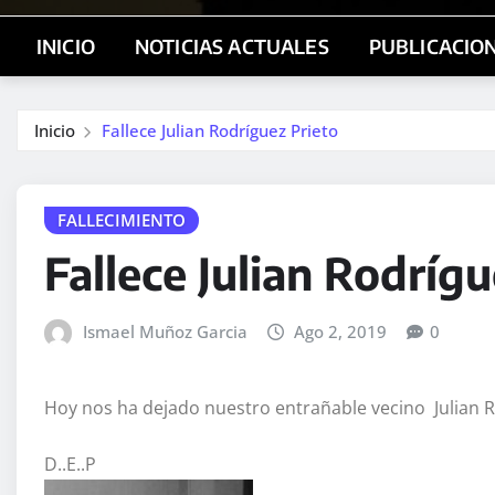
INICIO
NOTICIAS ACTUALES
PUBLICACIO
Inicio
Fallece Julian Rodríguez Prieto
FALLECIMIENTO
Fallece Julian Rodrígu
Ismael Muñoz Garcia
Ago 2, 2019
0
Hoy nos ha dejado nuestro entrañable vecino Julian Ro
D..E..P