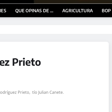
NES
QUE OPINAS DE …
AGRICULTURA
BOP
ez Prieto
dríguez Prieto, tío Julian Canete.