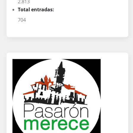
2.813
Total entradas:
704