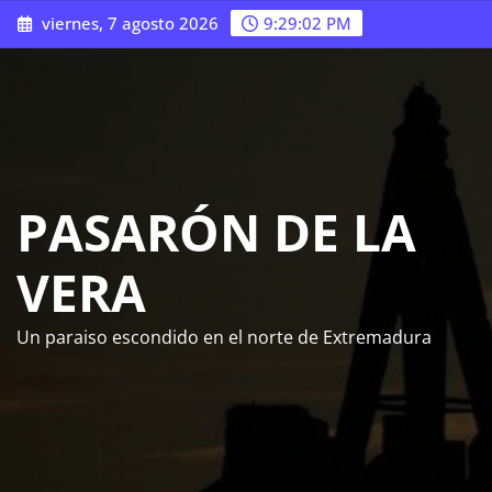
Saltar
viernes, 7 agosto 2026
9:29:03 PM
al
contenido
PASARÓN DE LA
VERA
Un paraiso escondido en el norte de Extremadura