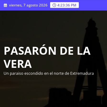
Saltar
viernes, 7 agosto 2026
4:23:37 PM
al
contenido
PASARÓN DE LA
VERA
Un paraiso escondido en el norte de Extremadura