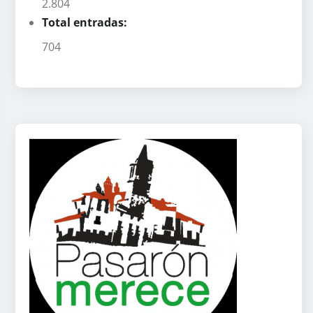
2.804
Total entradas:
704