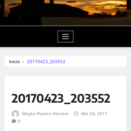
Inicio
20170423_203552
20170423_203552
Mayte Pizarro Herrero
Abr 24, 2017
0