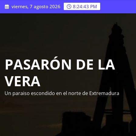
Saltar
viernes, 7 agosto 2026
8:24:44 PM
al
contenido
PASARÓN DE LA
VERA
Un paraiso escondido en el norte de Extremadura