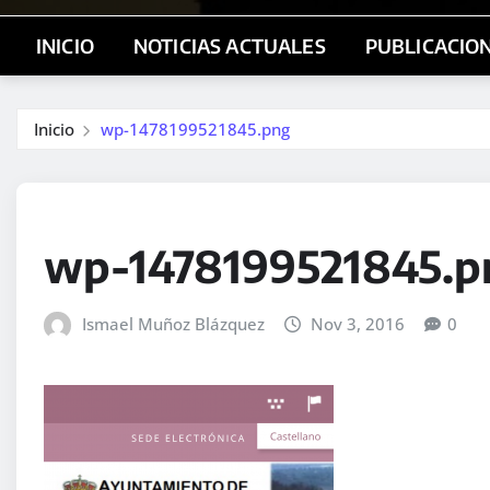
INICIO
NOTICIAS ACTUALES
PUBLICACIO
Inicio
wp-1478199521845.png
wp-1478199521845.p
Ismael Muñoz Blázquez
Nov 3, 2016
0