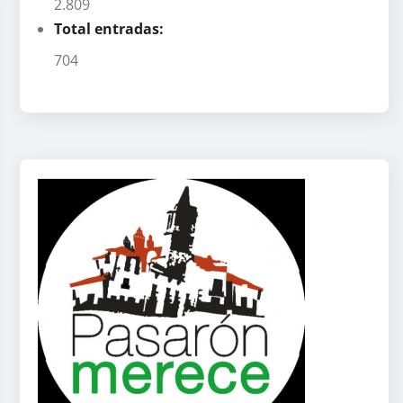
2.809
Total entradas:
704