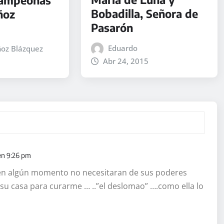
Bobadilla, Señora de
ñoz
Pasarón
Eduardo
oz Blázquez
Abr 24, 2015
en 9:26 pm
 en algún momento no necesitaran de sus poderes
 su casa para curarme … ..”el deslomao” ….como ella lo