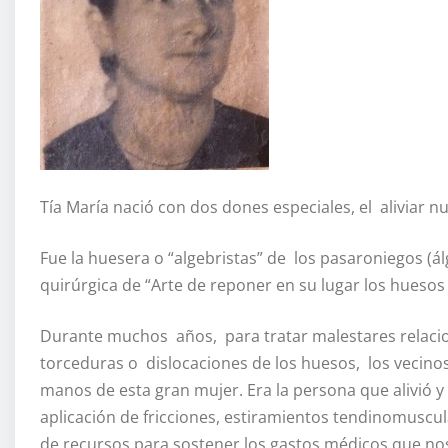
Tía María nació con dos dones especiales, el aliviar 
Fue la huesera o “algebristas” de los pasaroniegos (á
quirúrgica de “Arte de reponer en su lugar los huesos 
Durante muchos años, para tratar malestares relaci
torceduras o dislocaciones de los huesos, los vecin
manos de esta gran mujer. Era la persona que alivió 
aplicación de fricciones, estiramientos tendinomuscul
de recursos para sostener los gastos médicos que no