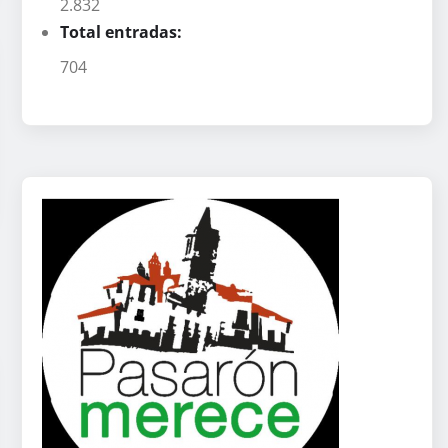
2.832
Total entradas:
704