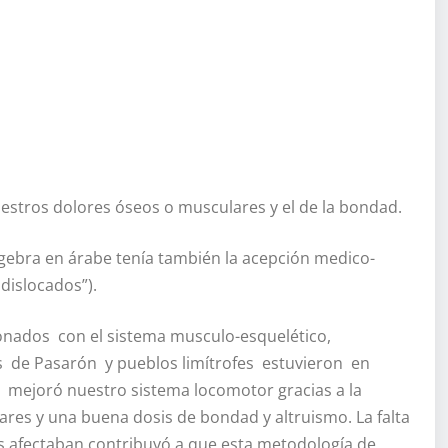
nuestros dolores óseos o musculares y el de la bondad.
lgebra en árabe tenía también la acepción medico-
dislocados”).
onados con el sistema musculo-esquelético,
os de Pasarón y pueblos limítrofes estuvieron en
y mejoró nuestro sistema locomotor gracias a la
ares y una buena dosis de bondad y altruismo. La falta
s afectaban contribuyó a que esta metodología de