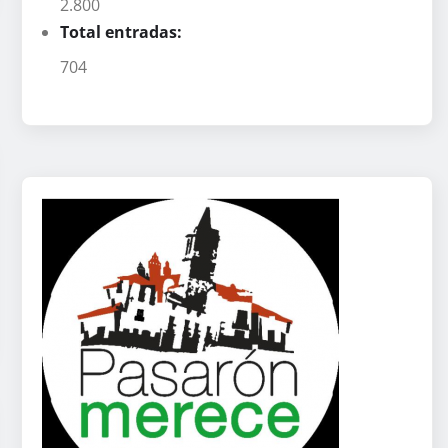
2.800
Total entradas:
704