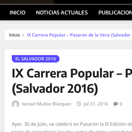
INICIO
NOTICIAS ACTUALES
PUBLICACIO
Inicio
IX Carrera Popular – Pasaron de la Vera (Salvador
EL SALVADOR 2016
IX Carrera Popular – 
(Salvador 2016)
Ismael Muñoz Blázquez
Jul 31, 2016
0
Ayer, 30 de Julio, se celebró en Pasarón la IX Edición d
tanto de corredores locales como de otros corredores