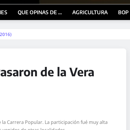
NES
QUE OPINAS DE …
AGRICULTURA
BOP
 2016)
Pasaron de la Vera
e la Carrera Popular. La participación fué muy alta
 venidos de otras localidades.