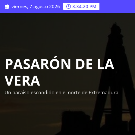
Saltar
viernes, 7 agosto 2026
3:34:22 PM
al
contenido
PASARÓN DE LA
VERA
Un paraiso escondido en el norte de Extremadura