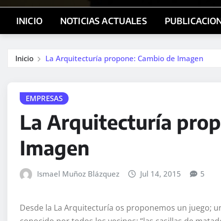
INICIO
NOTICIAS ACTUALES
PUBLICACIO
Inicio
La Arquitecturía propone: Cambio de Imagen
EMPRESAS
La Arquitecturía pro
Imagen
Ismael Muñoz Blázquez
Jul 14, 2015
5
Desde la La Arquitecturía os proponemos un juego; u
conocido por todos los vecinos: “las casillas de matad