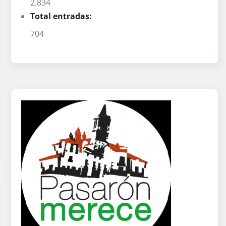
2.834
Total entradas:
704