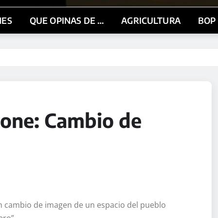
NES
QUE OPINAS DE …
AGRICULTURA
BOP
pone: Cambio de
n cambio de imagen de un espacio del pueblo
ero”.