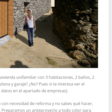
ivienda unifamiliar con 3 habitaciones, 2 baños, 2
olana y garaje? ¿No? Pues si te interesa ver el
s datos en el apartado de empresas).
no) con necesidad de reforma y no sabes qué hacer,
l. Preparamos un anteproyecto a todo color para