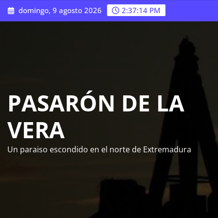
Saltar
domingo, 9 agosto 2026
2:37:15 PM
al
contenido
PASARÓN DE LA
VERA
Un paraiso escondido en el norte de Extremadura