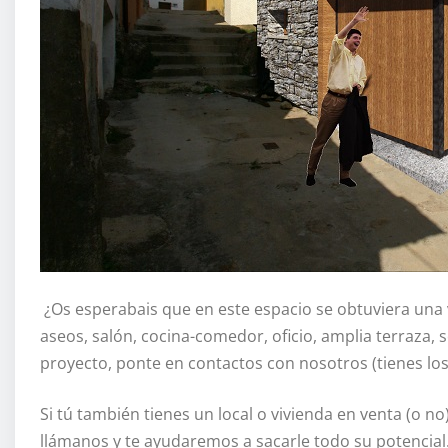
¿Os esperabais que en este espacio se obtuviera una v
aseos, salón, cocina-comedor, oficio, amplia terraza, s
proyecto, ponte en contactos con nosotros (tienes lo
Si tú también tienes un local o vivienda en venta (o 
llámanos y te ayudaremos a sacarle todo su potencia