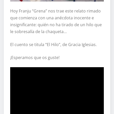
Hoy Franju “Grena” nos trae este relato rimado
que comienza con una anécdota inocente e
insignificante: quién no ha tirado de un hilo que
le sobresalía de la chaqueta…
El cuento se titula “El Hilo”, de Gracia Iglesias.
¡Esperamos que os guste!