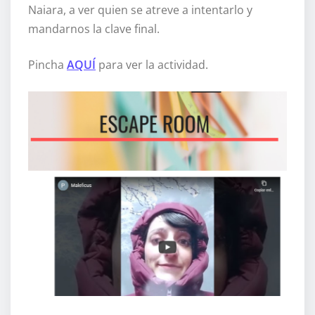
Naiara, a ver quien se atreve a intentarlo y
mandarnos la clave final.
Pincha
AQUÍ
para ver la actividad.