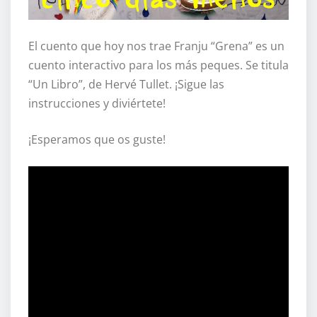
El cuento que hoy nos trae Franju “Grena” es un
cuento interactivo para los más peques. Se titula
“Un Libro”, de Hervé Tullet. ¡Sigue las
instrucciones y diviértete!
¡Esperamos que os guste!