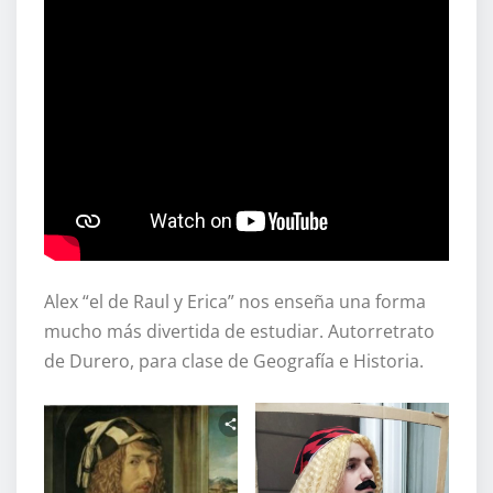
Alex “el de Raul y Erica” nos enseña una forma
mucho más divertida de estudiar. Autorretrato
de Durero, para clase de Geografía e Historia.